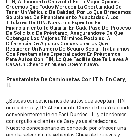
ITIN, Al Piemonte Chevrolet Es Tu Mejor Opción.
Creemos Que Todos Merecen La Oportunidad De
Tener Un Vehículo De Calidad, Por Lo Que Ofrecemos
Soluciones De Financiamiento Adaptadas A Los
Titulares De ITIN. Nuestros Expertos En
Financiamiento Te Guiarán En Cada Paso Del Proceso
De Solicitud De Préstamo, Asegurándose De Que
Obtengas Los Mejores Términos Posibles. A
Diferencia De Algunos Concesionarios Que
Requieren Un Número De Seguro Social, Trabajamos
Con Prestamistas Especializados En Préstamos
Para Autos Con ITIN, Lo Que Facilita Que Te Lleves A
Casa Un Chevrolet Nuevo O Seminuevo.
Prestamista De Camionetas Con ITIN En Cary,
IL
¿Buscas concesionarios de autos que aceptan ITIN
cerca de Cary, IL? Al Piemonte Chevrolet está ubicado
convenientemente en East Dundee, IL, y atendemos
con orgullo a clientes de Cary y sus alrededores.
Nuestro concesionario es conocido por ofrecer una
amplia selección de vehículos Chevrolet nuevos y